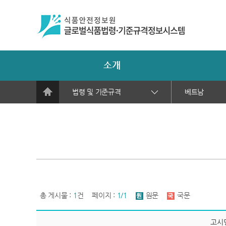
소개
법령 및 기준규격
베트남
총 게시물 :
1
건
페이지 :
1/1
원문
국문
고시