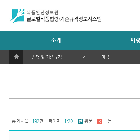
소개
법령
법령 및 기준규격
미국
총 게시물 :
192
건
페이지 :
1/20
원문
국문