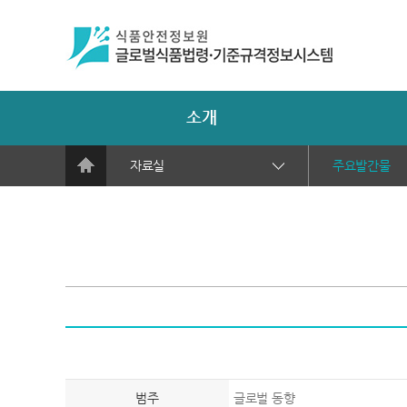
소개
자료실
주요발간물
범주
글로벌 동향