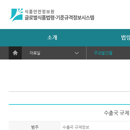
소개
법령
자료실
주요발간물
수출국 규제 
범주
수출국 규제정보