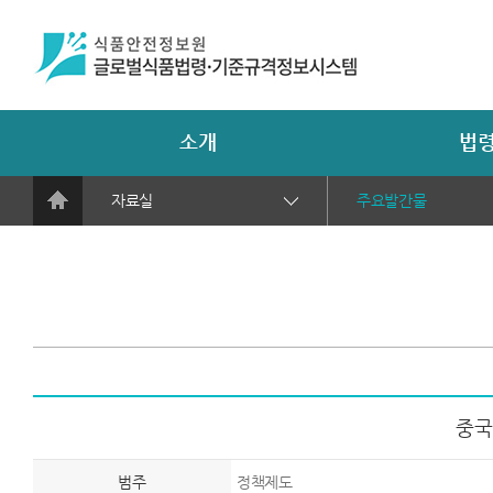
소개
법령
자료실
주요발간물
중국
범주
정책제도