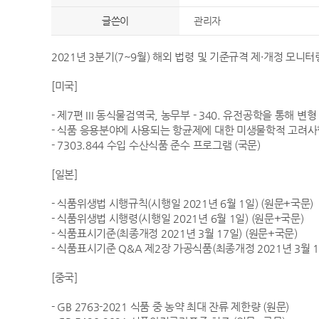
글쓴이
관리자
2021년 3분기(7~9월) 해외 법령 및 기준규격 제·개정 모
[미국]
- 제7편 III 동식물검역국, 농무부 - 340. 유전공학을 통해 변
- 식품 응용분야에 사용되는 항균제에 대한 미생물학적 고려사항
- 7303.844 수입 수산식품 준수 프로그램 (국문)
[일본]
- 식품위생법 시행규칙(시행일 2021년 6월 1일)
(원문+국문)
- 식품위생법 시행령(시행일 2021년 6월 1일)
(원문+국문)
- 식품표시기준(최종개정 2021년 3월 17일)
(원문+국문)
- 식품표시기준 Q&A 제2장 가공식품(최종개정 2021년 3월 
[중국]
- GB 2763-2021 식품 중 농약 최대 잔류 제한량 (원문)