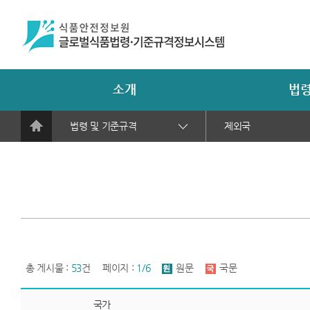
소개
법령
법령 및 기준규격
제외국
총 게시물 :
53
건
페이지 :
1/6
원문
국문
국가