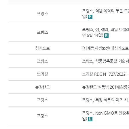
프랑스, 식용 목적의 부분 또는 
프랑스
일)
프랑스, 잼, 젤리, 과일 마멀레
프랑스
년 6월 14일)
싱가포르
[세계법제정보센터]싱가포르 식
프랑스
프랑스, 식품접촉물질 기술서 n°
브라질
브라질 RDC N° 727/202
뉴질랜드
뉴질랜드 식품법 2014(최종개정
프랑스
프랑스, 특정 식품의 제조 시 
프랑스, Non-GMO로 인증된 
프랑스
일)