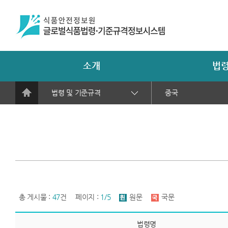
소개
법령
법령 및 기준규격
중국
총 게시물 :
47
건
페이지 :
1/5
원문
국문
법령명