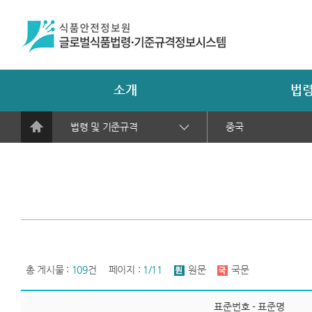
소개
법령
법령 및 기준규격
중국
총 게시물 :
109
건
페이지 :
1/11
원문
국문
표준번호 - 표준명