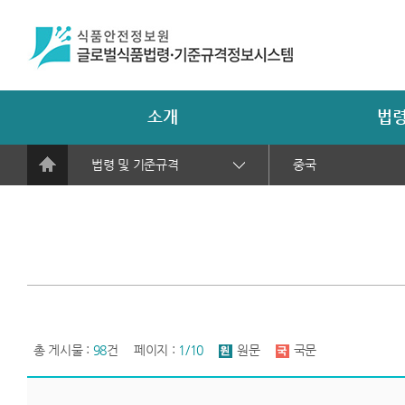
소개
법령
법령 및 기준규격
중국
총 게시물 :
98
건
페이지 :
1/10
원문
국문