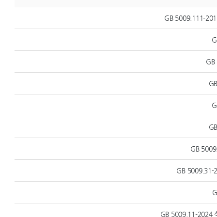
GB 5009.111-
G
GB
GB
G
GB
GB 500
GB 5009.3
G
GB 5009.11-202