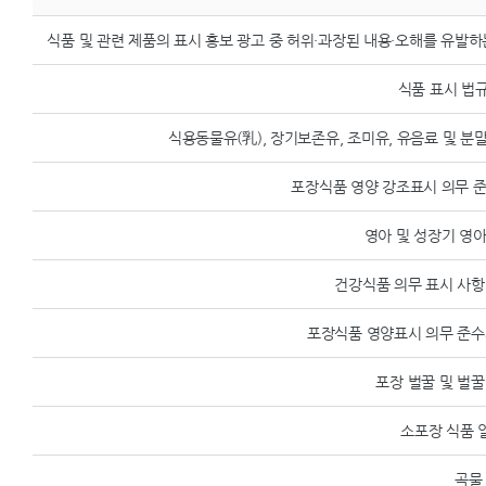
식품 및 관련 제품의 표시 홍보 광고 중 허위·과장된 내용·오해를 유발하는 
식품 표시 법규
식용동물유(乳), 장기보존유, 조미유, 유음료 및 분말 
포장식품 영양 강조표시 의무 준수
영아 및 성장기 영
건강식품 의무 표시 사항(최
포장식품 영양표시 의무 준수사항
포장 벌꿀 및 벌꿀
소포장 식품 
곡물