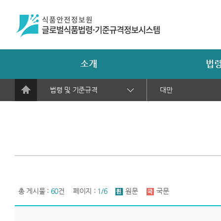
소개
법령
법령 및 기준규격
대만
총 게시물 :
60
건
페이지 :
1/6
원문
국문