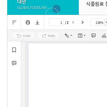
대만
식품원료 
GLOBAL FOODLAW