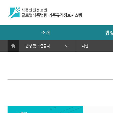
소개
법령
법령 및 기준규격
대만