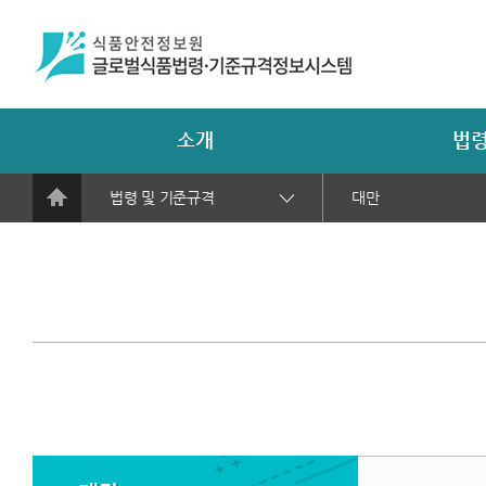
소개
법령
법령 및 기준규격
대만