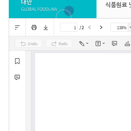
대만
식품원료 
GLOBAL FOODLAW