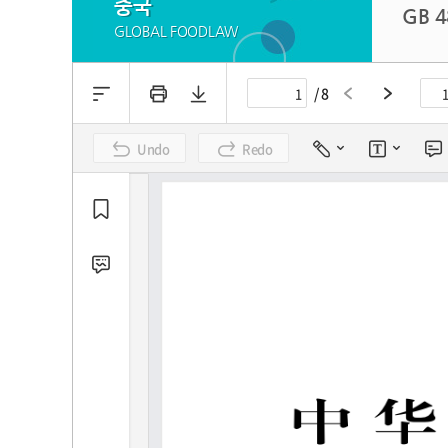
중국
GB 
GLOBAL FOODLAW