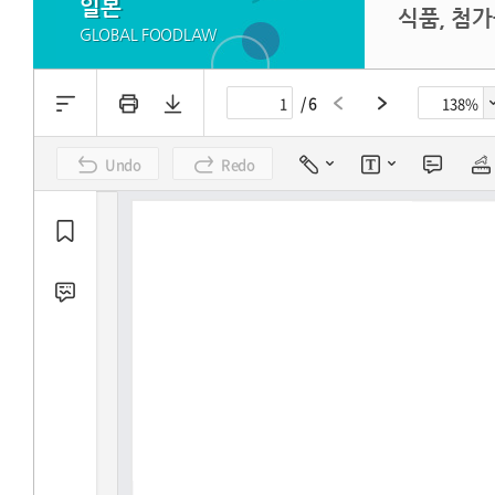
일본
식품, 첨가
GLOBAL FOODLAW