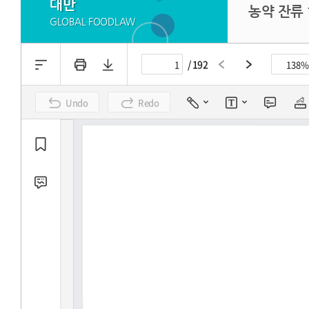
대만
농약 잔류 
GLOBAL FOODLAW