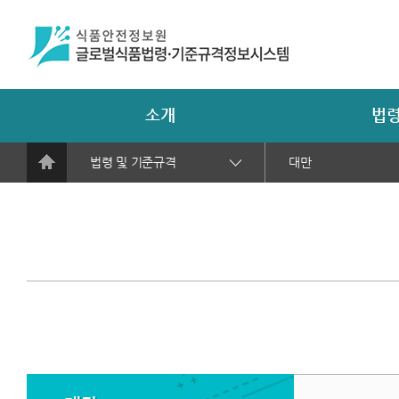
소개
법령
법령 및 기준규격
대만