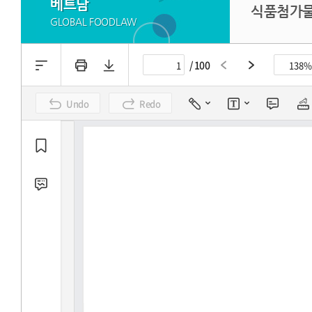
베트남
식품첨가물에
GLOBAL FOODLAW