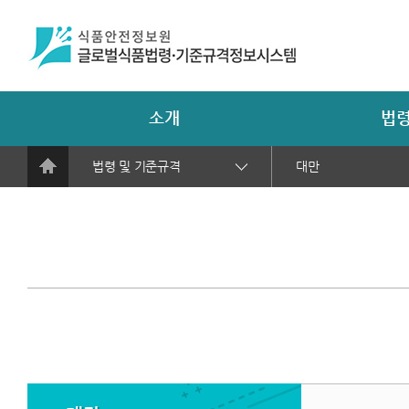
소개
법령
법령 및 기준규격
대만