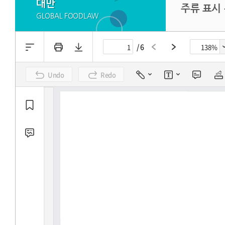
대만
주류 표시
GLOBAL FOODLAW