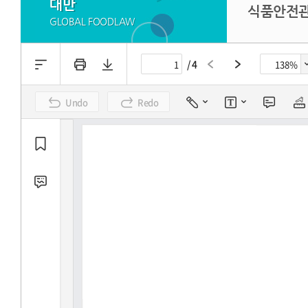
대만
식품안전
GLOBAL FOODLAW