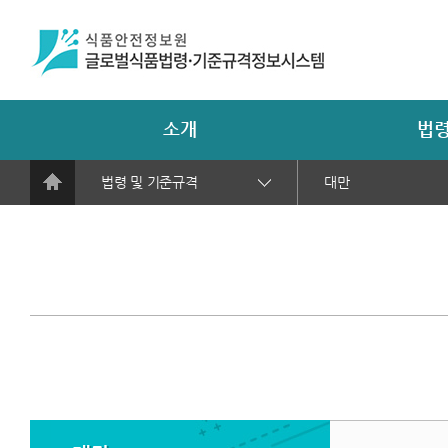
소개
법령
법령 및 기준규격
대만