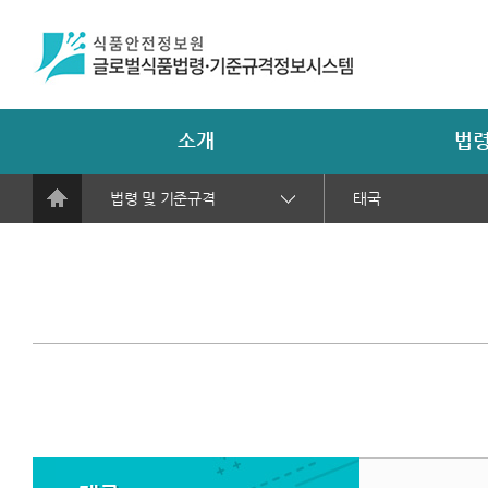
소개
법령
법령 및 기준규격
태국