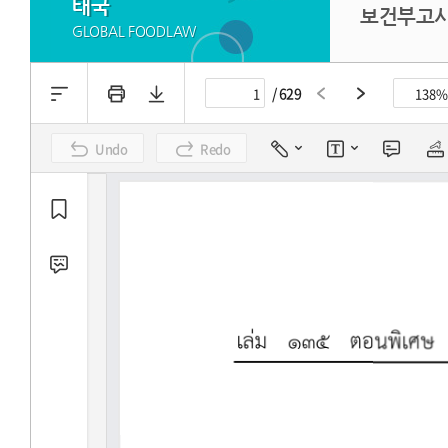
태국
보건부고시
GLOBAL FOODLAW