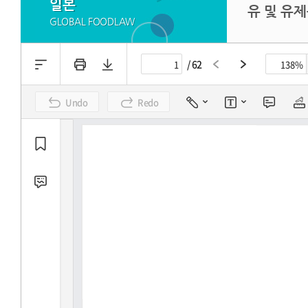
일본
유 및 유제
GLOBAL FOODLAW