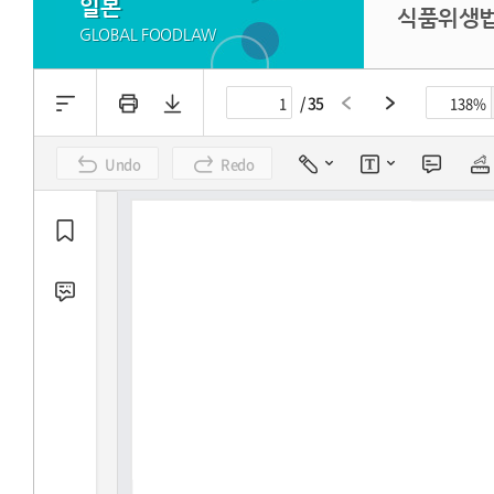
일본
식품위생법(
GLOBAL FOODLAW