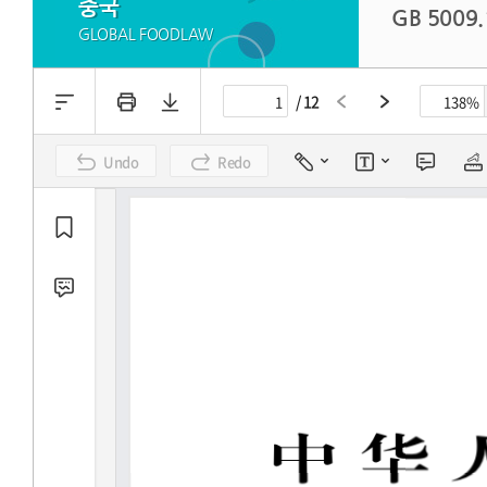
중국
GB 5009
GLOBAL FOODLAW