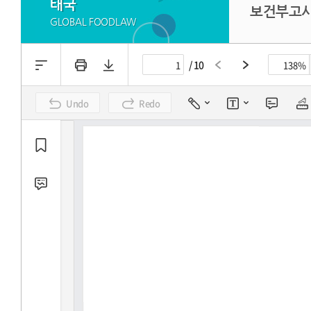
태국
보건부고시
GLOBAL FOODLAW