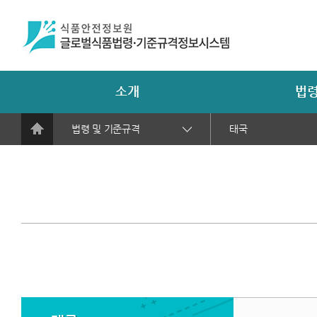
소개
법령
법령 및 기준규격
태국