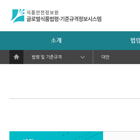
소개
법령
법령 및 기준규격
대만