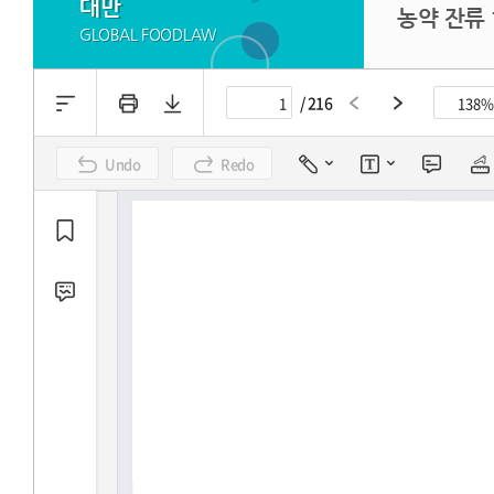
대만
농약 잔류 
GLOBAL FOODLAW