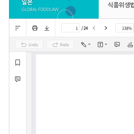
일본
식품위생법 
GLOBAL FOODLAW