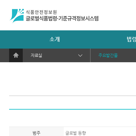
소개
법령
자료실
주요발간물
범주
글로벌 동향